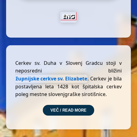
Cerkev sv. Duha v Slovenj Gradcu stoji v
neposredni bližini
župnijske cerkve sv. Elizabete
. Cerkev je bila
postavljena leta 1428 kot špitalska cerkev
poleg mestne slovenjgraške sirotišnice.
Ta gotska stavba je znana po svojih izjemnih
VEČ / READ MORE
freskah iz sredine 15. stoletja, ki krasijo njeno
notranjost in predstavljajo enega najlepših
primerov srednjeveškega slikarstva na