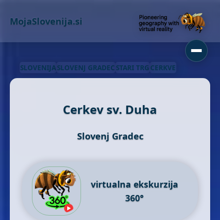
MojaSlovenija.si
SLOVENIJA
SLOVENJ GRADEC
STARI TRG
CERKVE
Cerkev sv. Duha
Slovenj Gradec
virtualna ekskurzija
360°