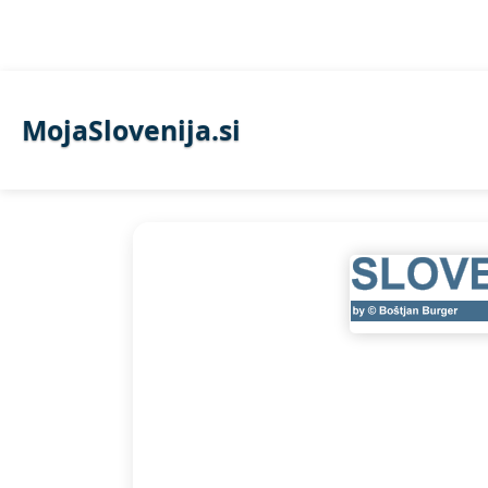
/
PTUJ
/
KURENTI 2006
/
Pust 03
MojaSlovenija.si