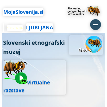
MojaSlovenija.si
LJUBLJANA
SLOVENIJA
Slovenski etnografski
muzej
virtualne
razstave