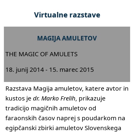
Virtualne razstave
MAGIJA AMULETOV
THE MAGIC OF AMULETS
18. junij 2014 - 15. marec 2015
Razstava Magija amuletov, katere avtor in
kustos je
dr. Marko Frelih
, prikazuje
tradicijo magičnih amuletov od
faraonskih časov naprej s poudarkom na
egipčanski zbirki amuletov Slovenskega