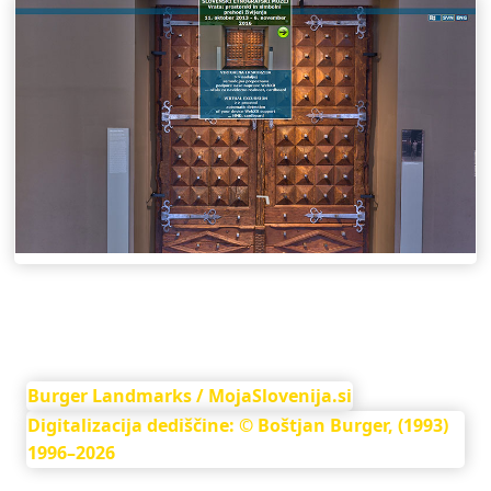
Burger Landmarks / MojaSlovenija.si
Digitalizacija dediščine: © Boštjan Burger, (1993)
1996–2026