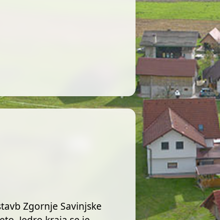
stavb Zgornje Savinjske
eto. Jedro kraja se je