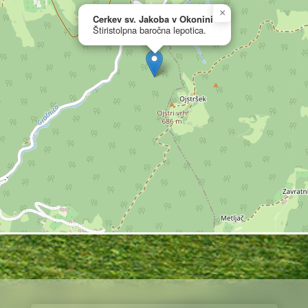
×
Cerkev sv. Jakoba v Okonini
Štiristolpna baročna lepotica.
in romarska funkcija
 navajajo gotske začetke v 15. stoletju. Današnja 
idesetih letih 18. stoletja, ko je cerkev dobila p
raj bizantinsko« podobo, ki naj bi bila dediščina sti
ografija