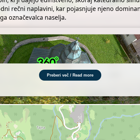
odni rečni naplavini, kar pojasnjuje njeno domin
ega označevalca naselja.
Preberi več / Read more