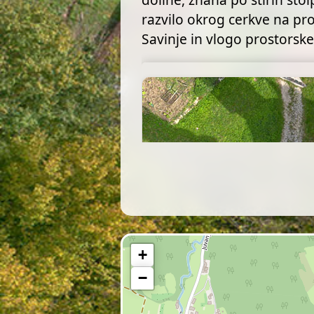
razvilo okrog cerkve na pr
Savinje in vlogo prostorsk
+
−