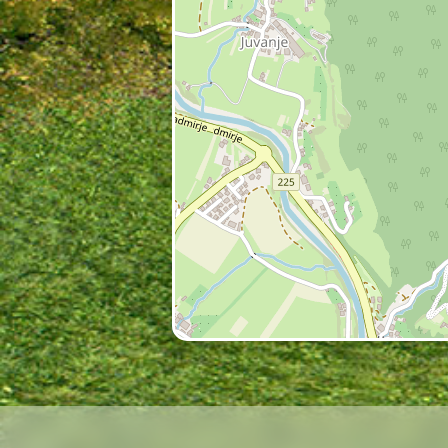
Zgodovinski razvoj 
Prva omemba (1455):
Viri
nastajala v prezidavah v tr
Lokalni opis poudarja »sko
kraji.
Arhitektura in ikon