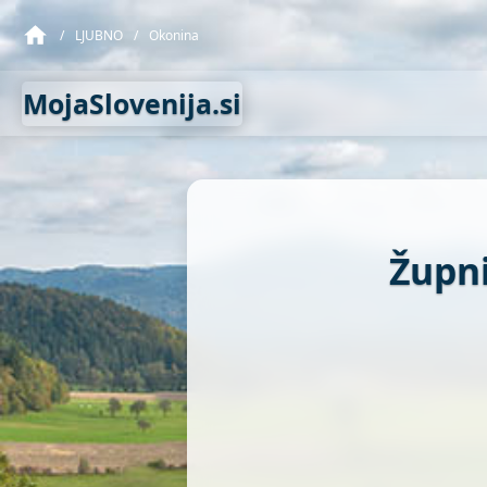
/
LJUBNO
/
Okonina
MojaSlovenija.si
Župni