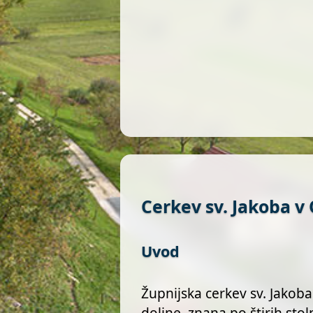
Cerkev sv. Jakoba v
Uvod
Župnijska cerkev sv. Jakoba
doline, znana po štirih stol