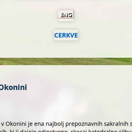
CERKVE
 Okonini
 v Okonini je ena najbolj prepoznavnih sakralnih 
pih, ki ji dajejo edinstveno, skoraj katedralno silhu