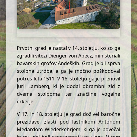
Prvotni grad je nastal v 14. stoletju, ko so ga
zgradili vitezi Dienger von Apecz, ministeriali
bavarskih grofov Andeških. Grad je bil sprva
stolpna utrdba, a ga je močno poškodoval
potres leta 1511. V 16. stoletju ga je prenovil
Jurij Lamberg, ki je dodal obrambni zid z
dvema stolpoma ter značilne vogalne
erkerje.
V 17. in 18. stoletju je grad doživel baročne
prezidave, zlasti pod lastnikom Antonom
Medardom Wiederkehrjem, ki ga je povečal
in mu dal bolj reprezentativen videz. V tem