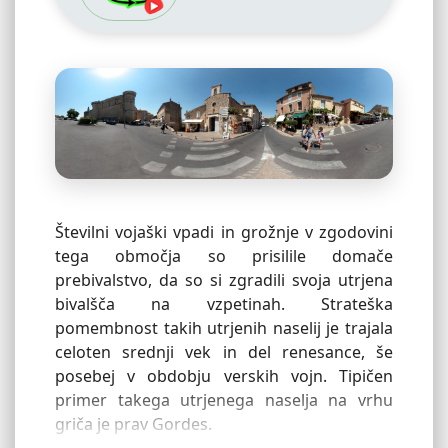
Številni vojaški vpadi in grožnje v zgodovini
tega območja so prisilile domače
prebivalstvo, da so si zgradili svoja utrjena
bivalšča na vzpetinah. Strateška
pomembnost takih utrjenih naselij je trajala
celoten srednji vek in del renesance, še
posebej v obdobju verskih vojn. Tipičen
primer takega utrjenega naselja na vrhu
griča je prav Gordes.