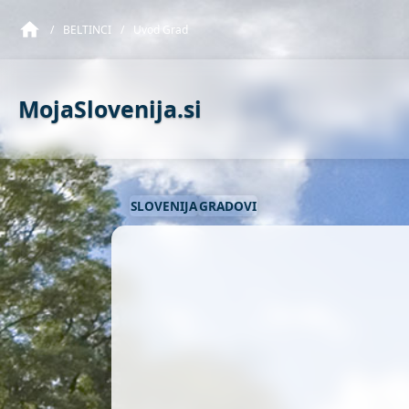
/
BELTINCI
/
Uvod Grad
MojaSlovenija.si
SLOVENIJA
GRADOVI