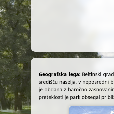
Geografska lega:
Beltinski grad
središču naselja, v neposredni b
je obdana z baročno zasnovanim 
preteklosti je park obsegal pribl