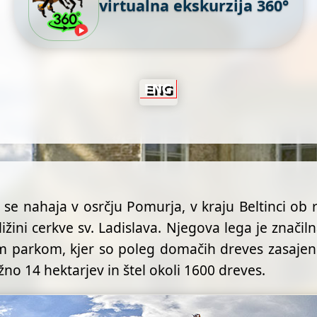
virtualna ekskurzija 360°
 se nahaja v osrčju Pomurja, v kraju Beltinci ob r
ližini cerkve sv. Ladislava. Njegova lega je znači
parkom, kjer so poleg domačih dreves zasajene 
ižno 14 hektarjev in štel okoli 1600 dreves.