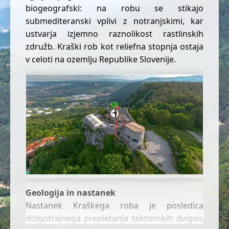
biogeografski: na robu se stikajo
submediteranski vplivi z notranjskimi, kar
ustvarja izjemno raznolikost rastlinskih
združb. Kraški rob kot reliefna stopnja ostaja
v celoti na ozemlju Republike Slovenije.
Geologija in nastanek
Nastanek Kraškega roba je posledica
dolgotrajnega prepletanja tektonskih dvigov,