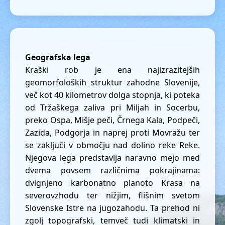
Geografska lega
Kraški rob je ena najizrazitejših
geomorfoloških struktur zahodne Slovenije,
več kot 40 kilometrov dolga stopnja, ki poteka
od Tržaškega zaliva pri Miljah in Socerbu,
preko Ospa, Mišje peči, Črnega Kala, Podpeči,
Zazida, Podgorja in naprej proti Movražu ter
se zaključi v območju nad dolino reke Reke.
Njegova lega predstavlja naravno mejo med
dvema povsem različnima pokrajinama:
dvignjeno karbonatno planoto Krasa na
severovzhodu ter nižjim, flišnim svetom
Slovenske Istre na jugozahodu. Ta prehod ni
zgolj topografski, temveč tudi klimatski in