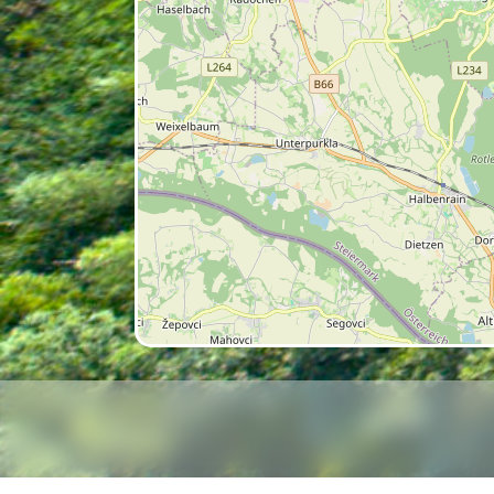
V tem delu Ledava teče skozi ob
Rogašovci
,
Cankova
,
Murska Sobota
,
Beltinci
.
Ravninski del Prekmurja je zgra
Mure in njenih nekdanjih rokav
vodni režim v srednjem toku.
Pokrajina ob Ledavi je tu izrazit
dostopa do vode, rodovitnih tal 