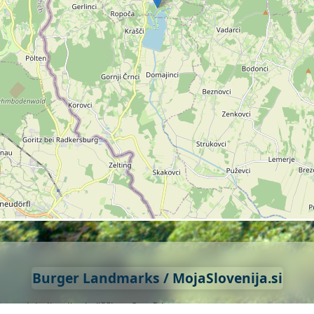
močja občin:
jen iz
prodnatih, peščenih in glinastih sedim
ov. Ti sedimenti omogočajo
počasnejše infiltrira
o
kmetijska
, prepredena z njivami, travniki in nase
in poplavnih ravnic.
Burger Landmarks / MojaSlovenija.si
Digitalizacija dediščine: © Boštjan Burger, (1993) 1996–2026