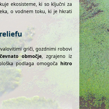
kuje ekosisteme, ki so ključni za
eka, o vodnem toku, ki je hkrati
reliefu
 valovitimi griči, gozdnimi robovi
ičevnato območje
, zgrajeno iz
geološka podlaga omogoča
hitro