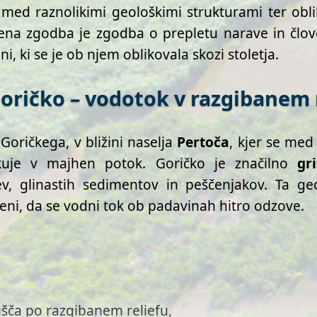
 med raznolikimi geološkimi strukturami ter obli
jena zgodba je zgodba o prepletu narave in člov
i, ki se je ob njem oblikovala skozi stoletja.
 Goričko – vodotok v razgibanem 
Goričkega, v bližini naselja
Pertoča
, kjer se med
ikuje v majhen potok. Goričko je značilno
gr
ev, glinastih sedimentov in peščenjakov. Ta 
eni, da se vodni tok ob padavinah hitro odzove.
pušča po razgibanem reliefu,