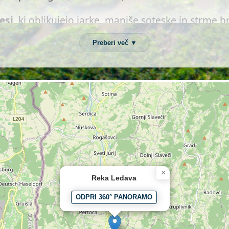
esi
, ki oblikujejo jarke, manjše soteske in strme 
čno odvisen od padavin.
Preberi več ▼
hko močno zmanjša, medtem ko se ob močnejših p
ke v gričevnatih pokrajinah z nepropustno podlago
en
ekološki koridor
, ki povezuje gozdne habitate
manjša mokrišča, ki so življenjski prostor številnih
dava vstopi v Prekmurje
×
Reka Ledava
krajino, vstopi v
ravninski del Prekmurja
, kjer
ODPRI 360° PANORAMO
ojavijo se
meandri
, ki so značilni za počasne ravn