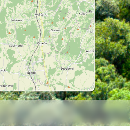
entov
, ki so nastali z delovanjem
nje vode
, kar vpliva na stabilnejši
lji, ki so se razvila ob reki zaradi