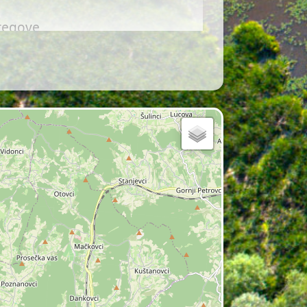
bregove,
adavinah hitro poveča. Ta hitra
.
 Goričkega. Ob reki se pojavljajo
 dvoživk, ptic in nevretenčarjev.
 se njen značaj bistveno spremeni.
inske vodotoke.