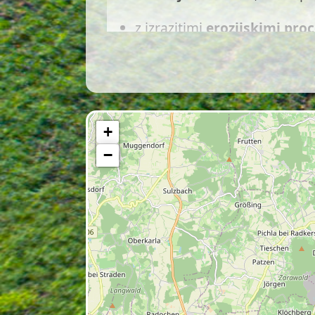
z izrazitimi
erozijskimi proc
z vodnim režimom, ki je mo
V sušnih obdobjih se pretok la
odzivnost je značilna za vodoto
+
Zgornji tok Ledave je pomemb
−
vlažni travniki, gozdni robovi in 
Prehod v ravnino: Le
Ko Ledava zapusti gričevnato po
Struga se razširi, tok se umiri, p