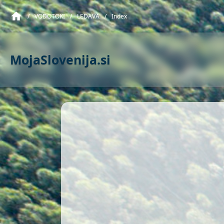
/
VODOTOKI
/
LEDAVA
/
Index
MojaSlovenija.si