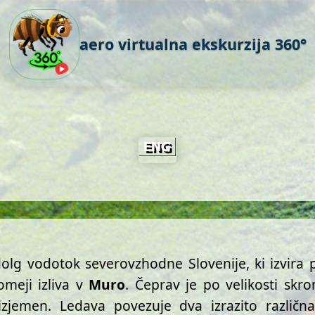
aero virtualna ekskurzija 360°
olg vodotok severovzhodne Slovenije, ki izvira 
omeji izliva v
Muro
. Čeprav je po velikosti skro
izjemen. Ledava povezuje dva izrazito različn