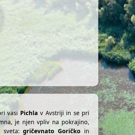
pri vasi
Pichla
v Avstriji in se pri
mna, je njen vpliv na pokrajino,
a sveta:
gričevnato Goričko
in