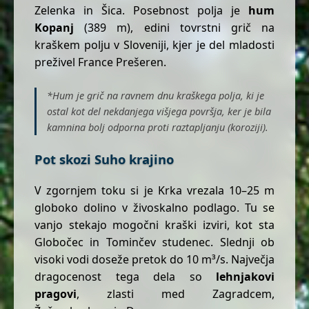
Zelenka in Šica. Posebnost polja je
hum
Kopanj
(389 m), edini tovrstni grič na
kraškem polju v Sloveniji, kjer je del mladosti
preživel France Prešeren.
*Hum je grič na ravnem dnu kraškega polja, ki je
ostal kot del nekdanjega višjega površja, ker je bila
kamnina bolj odporna proti raztapljanju (koroziji).
Pot skozi Suho krajino
V zgornjem toku si je Krka vrezala 10–25 m
globoko dolino v živoskalno podlago. Tu se
vanjo stekajo mogočni kraški izviri, kot sta
Globočec in Tominčev studenec. Slednji ob
visoki vodi doseže pretok do 10 m³/s. Največja
dragocenost tega dela so
lehnjakovi
pragovi
, zlasti med Zagradcem,