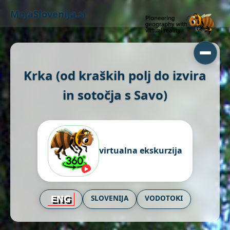
MojaSlovenija.si
Krka (od kraških polj do izvira
in sotočja s Savo)
virtualna ekskurzija
SLOVENIJA
VODOTOKI