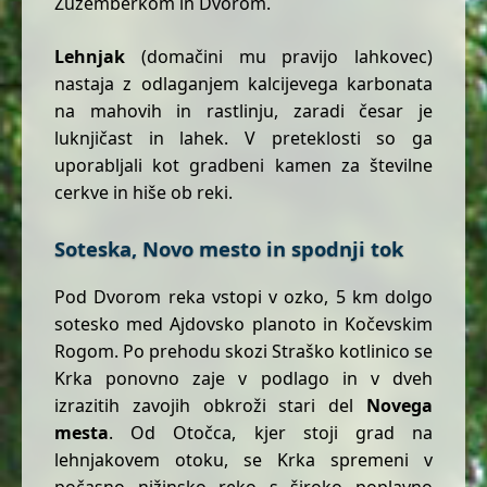
Žužemberkom in Dvorom.
Lehnjak
(domačini mu pravijo lahkovec)
nastaja z odlaganjem kalcijevega karbonata
na mahovih in rastlinju, zaradi česar je
luknjičast in lahek. V preteklosti so ga
uporabljali kot gradbeni kamen za številne
cerkve in hiše ob reki.
Soteska, Novo mesto in spodnji tok
Pod Dvorom reka vstopi v ozko, 5 km dolgo
sotesko med Ajdovsko planoto in Kočevskim
Rogom. Po prehodu skozi Straško kotlinico se
Krka ponovno zaje v podlago in v dveh
izrazitih zavojih obkroži stari del
Novega
mesta
. Od Otočca, kjer stoji grad na
lehnjakovem otoku, se Krka spremeni v
počasno nižinsko reko s široko poplavno