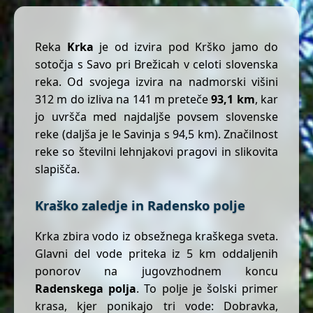
Reka
Krka
je od izvira pod Krško jamo do
sotočja s Savo pri Brežicah v celoti slovenska
reka. Od svojega izvira na nadmorski višini
312 m do izliva na 141 m preteče
93,1 km
, kar
jo uvršča med najdaljše povsem slovenske
reke (daljša je le Savinja s 94,5 km). Značilnost
reke so številni lehnjakovi pragovi in slikovita
slapišča.
Kraško zaledje in Radensko polje
Krka zbira vodo iz obsežnega kraškega sveta.
Glavni del vode priteka iz 5 km oddaljenih
ponorov na jugovzhodnem koncu
Radenskega polja
. To polje je šolski primer
krasa, kjer ponikajo tri vode: Dobravka,