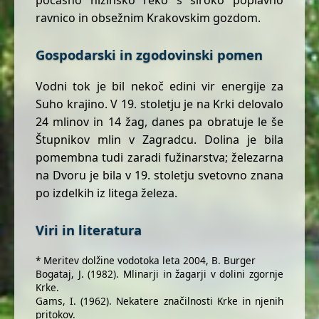
ravnico in obsežnim Krakovskim gozdom.
Gospodarski in zgodovinski pomen
Vodni tok je bil nekoč edini vir energije za
Suho krajino. V 19. stoletju je na Krki delovalo
24 mlinov in 14 žag, danes pa obratuje le še
Štupnikov mlin v Zagradcu. Dolina je bila
pomembna tudi zaradi fužinarstva; železarna
na Dvoru je bila v 19. stoletju svetovno znana
po izdelkih iz litega železa.
Viri in literatura
* Meritev dolžine vodotoka leta 2004, B. Burger
Bogataj, J. (1982). Mlinarji in žagarji v dolini zgornje
Krke.
Gams, I. (1962). Nekatere značilnosti Krke in njenih
pritokov.