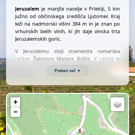
Jeruzalem
je manjše naselje v Prlekiji, 5 km
južno od občinskega središča Ljutomer. Kraj
leži na nadmorski višini 384 m in je znan po
vrhunskih belih vinih, ki jih daje vinska trta
Jeruzalemskih goric.
V Jeruzalemu stoji znamenita romarska
cerkev
Žalostne Matere Božje
. V cerkvi je
zapisana zanimiva zgodba o Babjem klancu iz
Preberi več ▼
časa turških vpadov: »Pogumne Prlečke so
pričakale nasilne Turke na vrhu strmega in
ozkega klanca. Polile so jih s kropom in
obmetavale s težkim kamenjem. Presenečeni
+
osvajalci so se pognali v beg, ko so ženske v
−
klanec zapodile še besnega bika.«
Ime kraja naj bi po legendi dali križarji v 13.
stoletju, ki so se vračali iz Svete dežele in bili