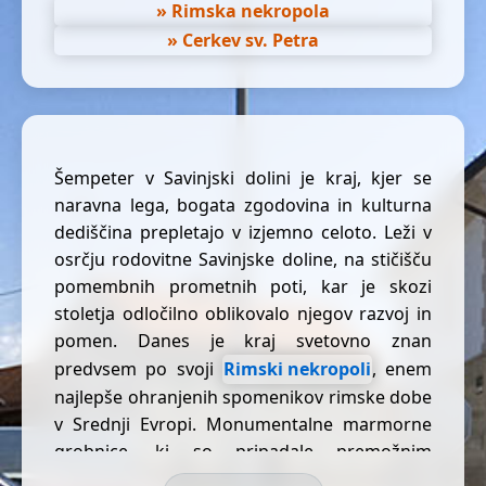
» Rimska nekropola
» Cerkev sv. Petra
Šempeter v Savinjski dolini je kraj, kjer se
naravna lega, bogata zgodovina in kulturna
dediščina prepletajo v izjemno celoto. Leži v
osrčju rodovitne Savinjske doline, na stičišču
pomembnih prometnih poti, kar je skozi
stoletja odločilno oblikovalo njegov razvoj in
pomen. Danes je kraj svetovno znan
predvsem po svoji
Rimski nekropoli
, enem
najlepše ohranjenih spomenikov rimske dobe
v Srednji Evropi. Monumentalne marmorne
grobnice, ki so pripadale premožnim
družinam iz antične Celeie, pričajo o visoki