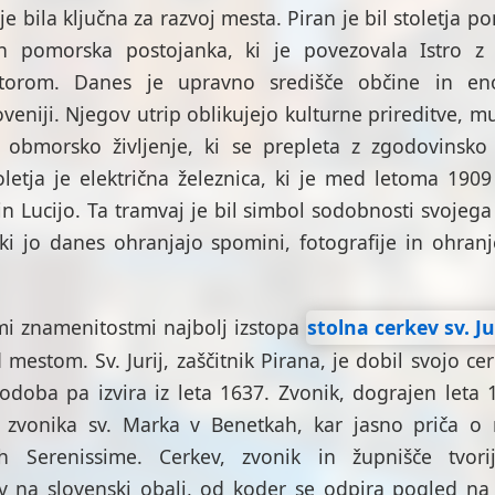
je bila ključna za razvoj mesta. Piran je bil stoletja 
in pomorska postojanka, ki je povezovala Istro z
torom. Danes je upravno središče občine in e
oveniji. Njegov utrip oblikujejo kulturne prireditve, muz
o obmorsko življenje, ki se prepleta z zgodovinsk
toletja je električna železnica, ki je med letoma 190
n Lucijo. Ta tramvaj je bil simbol sodobnosti svojega
i jo danes ohranjajo spomini, fotografije in ohran
i znamenitostmi najbolj izstopa
stolna cerkev sv. Ju
 mestom. Sv. Jurij, zaščitnik Pirana, je dobil svojo cer
doba pa izvira iz leta 1637. Zvonik, dograjen leta
 zvonika sv. Marka v Benetkah, kar jasno priča o 
vih Serenissime. Cerkev, zvonik in župnišče tvor
v na slovenski obali, od koder se odpira pogled na