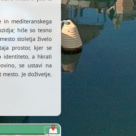
e in mediteranskega
zidja; hiše so tesno
 mesto stoletja živelo
aja prostor, kjer se
 identiteto, a hkrati
ovino, se ustavi na
 mesto. Je doživetje,