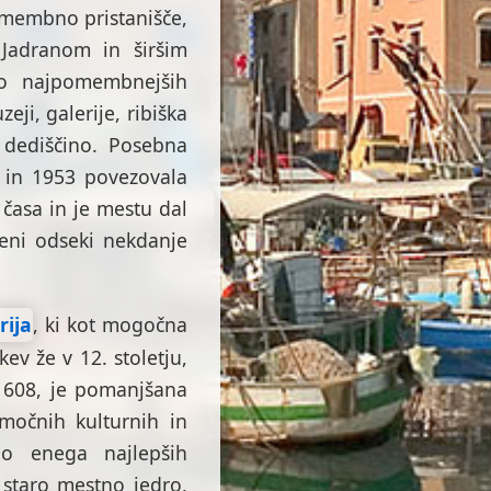
pomembno pristanišče,
 Jadranom in širšim
no najpomembnejših
eji, galerije, ribiška
o dediščino. Posebna
9 in 1953 povezovala
 časa in je mestu dal
jeni odseki nekdanje
rija
, ki kot mogočna
kev že v 12. stoletju,
 1608, je pomanjšana
močnih kulturnih in
ijo enega najlepših
 staro mestno jedro,