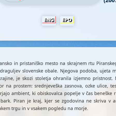
ransko in pristaniško mesto na skrajnem rtu Piranske
draguljev slovenske obale. Njegova podoba, ujeta 
rajine, je skozi stoletja ohranila izjemno pristnost
tor na prostem: srednjeveška zasnova, ozke ulice, tes
arjajo ambient, ki obiskovalca popelje v čas beneške
 bark. Piran je kraj, kjer se zgodovina ne skriva v a
akem trgu in v vsakem pogledu na morje.