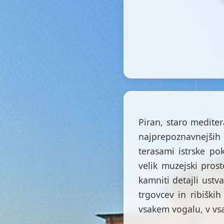
Piran, staro medite
najprepoznavnejših 
terasami istrske pok
velik muzejski pros
kamniti detajli ustv
trgovcev in ribiških
vsakem vogalu, v vs