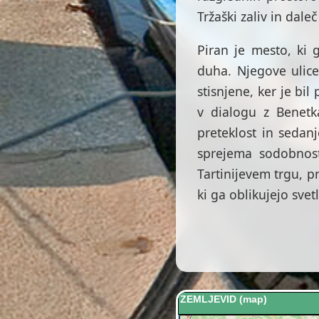
Tržaški zaliv in daleč 
Piran je mesto, ki
duha. Njegove ulice
stisnjene, ker je bil
v dialogu z Benetka
preteklost in sedanj
sprejema sodobnost
Tartinijevem trgu, p
ki ga oblikujejo svet