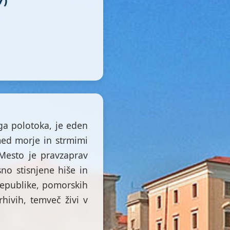
ga polotoka, je eden
med morje in strmimi
. Mesto je pravzaprav
no stisnjene hiše in
 republike, pomorskih
rhivih, temveč živi v