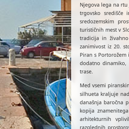
Njegova lega na rtu 
trgovsko središče 
sredozemskim pros
turističnih mest v Sl
tradicija in živahn
zanimivost iz 20. s
Piran s Portorožem i
dodatno dinamiko, k
trase.
Med vsemi piranskim
silhueta kraljuje nad
današnja baročna po
kopija znamenitega
arhitekturnih vpli
razglednih prostoro