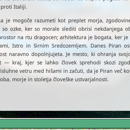
proti Italiji.
 ga je mogoče razumeti kot preplet morja, zgodovin
 so ozke, ker so morale slediti obrisi nekdanjega ob
 prostor na rtu dragocen; arhitektura je bogata, ker je
mi, Istro in širnim Sredozemljem. Danes Piran ost
ost naravno dopolnjujeta. Je mesto, ki ohranja svojo
 — kraj, kjer se lahko človek sprehodi skozi zgod
risluhne vetru med hišami in začuti, da je Piran več kot
loba, morje in stoletja človeške ustvarjalnosti.