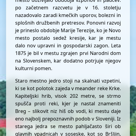
po začetnem razcvetu je v 16. stoletju
nazadovalo zaradi kmečkih uporov, bolezni in
splošnih družbenih pretresov. Ponovni razvoj
je prineslo obdobje Marije Terezije, ko je Novo
mesto postalo sedež kresije, kar je mestu
dalo nov upravni in gospodarski zagon. Leta
1875 je bil v mestu zgrajen prvi Narodni dom
na Slovenskem, kar dodatno potrjuje njegov
kulturni pomen.
Staro mestno jedro stoji na skalnati vzpetini,
ki se kot polotok zajeda v meander reke Krke.
Kapiteljski hrib, visok 202 metre, se strmo
spušča proti reki, kjer je nastal znameniti
Breg – slikovit niz hiš ob vodi, ki mestu daje
eno najbolj prepoznavnih podob v Sloveniji. Iz
starega jedra se mesto pahljačasto širi ob
glavnih vpadnicah v soseske, kot so Bršljin,