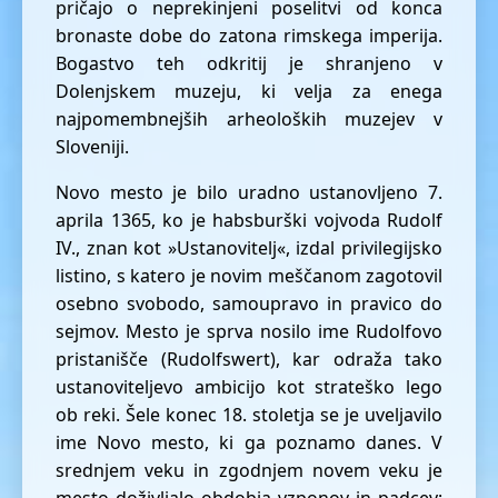
pričajo o neprekinjeni poselitvi od konca
bronaste dobe do zatona rimskega imperija.
Bogastvo teh odkritij je shranjeno v
Dolenjskem muzeju, ki velja za enega
najpomembnejših arheoloških muzejev v
Sloveniji.
Novo mesto je bilo uradno ustanovljeno 7.
aprila 1365, ko je habsburški vojvoda Rudolf
IV., znan kot »Ustanovitelj«, izdal privilegijsko
listino, s katero je novim meščanom zagotovil
osebno svobodo, samoupravo in pravico do
sejmov. Mesto je sprva nosilo ime Rudolfovo
pristanišče (Rudolfswert), kar odraža tako
ustanoviteljevo ambicijo kot strateško lego
ob reki. Šele konec 18. stoletja se je uveljavilo
ime Novo mesto, ki ga poznamo danes. V
srednjem veku in zgodnjem novem veku je
mesto doživljalo obdobja vzponov in padcev: