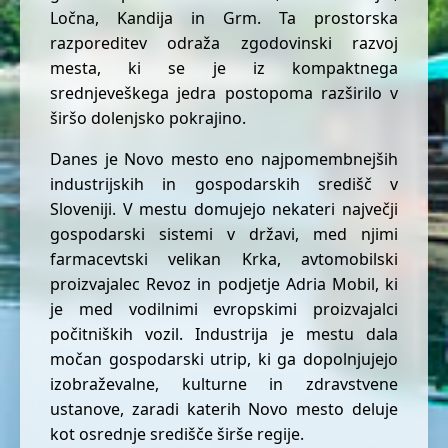
Ločna, Kandija in Grm. Ta prostorska
razporeditev odraža zgodovinski razvoj
mesta, ki se je iz kompaktnega
srednjeveškega jedra postopoma razširilo v
širšo dolenjsko pokrajino.
Danes je Novo mesto eno najpomembnejših
industrijskih in gospodarskih središč v
Sloveniji. V mestu domujejo nekateri največji
gospodarski sistemi v državi, med njimi
farmacevtski velikan Krka, avtomobilski
proizvajalec Revoz in podjetje Adria Mobil, ki
je med vodilnimi evropskimi proizvajalci
počitniških vozil. Industrija je mestu dala
močan gospodarski utrip, ki ga dopolnjujejo
izobraževalne, kulturne in zdravstvene
ustanove, zaradi katerih Novo mesto deluje
kot osrednje središče širše regije.