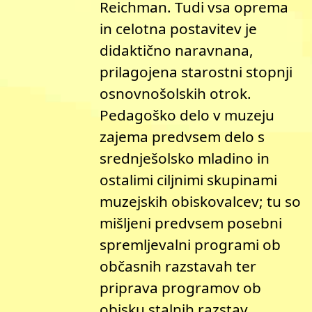
Reichman. Tudi vsa oprema
in celotna postavitev je
didaktično naravnana,
prilagojena starostni stopnji
osnovnošolskih otrok.
Pedagoško delo v muzeju
zajema predvsem delo s
srednješolsko mladino in
ostalimi ciljnimi skupinami
muzejskih obiskovalcev; tu so
mišljeni predvsem posebni
spremljevalni programi ob
občasnih razstavah ter
priprava programov ob
obisku stalnih razstav.