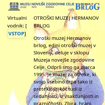
Virtualni
OTROŠKI MUZEJ HERMANOV
vodnik:
[
BRLOG
VSTOP
]
Otroški muzej Hermanov
brlog, edini otroški muzej v
Sloveniji, deluje v sklopu
Muzeja novejše zgodovine
Celje. Odprli smo ga marca
1995. Je muzej za otroke, ki
svojo vsebino črpa tako iz
preteklosti kot tudi iz
sedanjosti, iz vsakdanjosti in
prazničnosti. Zbira, hrani,