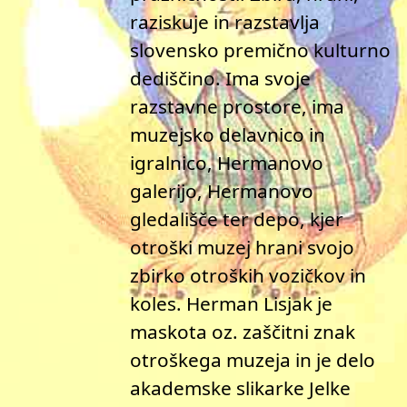
raziskuje in razstavlja
slovensko premično kulturno
dediščino. Ima svoje
razstavne prostore, ima
muzejsko delavnico in
igralnico, Hermanovo
galerijo, Hermanovo
gledališče ter depo, kjer
otroški muzej hrani svojo
zbirko otroških vozičkov in
koles. Herman Lisjak je
maskota oz. zaščitni znak
otroškega muzeja in je delo
akademske slikarke Jelke