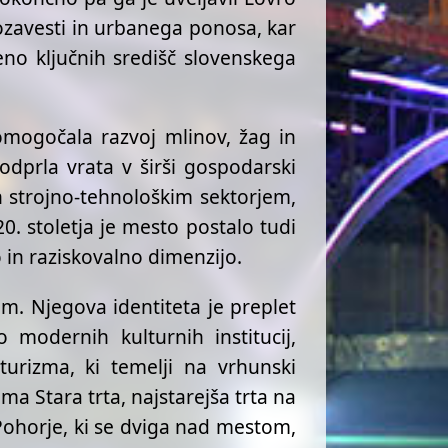
ozavesti in urbanega ponosa, kar
eno ključnih središč slovenskega
 omogočala razvoj mlinov, žag in
dprla vrata v širši gospodarski
in strojno‑tehnološkim sektorjem,
. stoletja je mesto postalo tudi
in raziskovalno dimenzijo.
m. Njegova identiteta je preplet
modernih kulturnih institucij,
turizma, ki temelji na vrhunski
ima Stara trta, najstarejša trta na
. Pohorje, ki se dviga nad mestom,