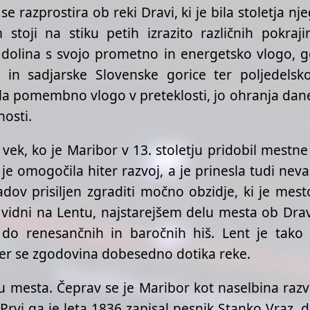
razprostira ob reki Dravi, ki je bila stoletja njeg
 stoji na stiku petih izrazito različnih pokra
 dolina s svojo prometno in energetsko vlogo, g
e in sadjarske Slovenske gorice ter poljedels
la pomembno vlogo v preteklosti, jo ohranja dane
nosti.
ek, ko je Maribor v 13. stoletju pridobil mestne
 omogočila hiter razvoj, a je prinesla tudi ne
padov prisiljen zgraditi močno obzidje, ki je mes
vidni na Lentu, najstarejšem delu mesta ob Dravi
v do renesančnih in baročnih hiš. Lent je tak
kjer se zgodovina dobesedno dotika reke.
mesta. Čeprav se je Maribor kot naselbina razvij
rvi ga je leta 1836 zapisal pesnik Stanko Vraz, 