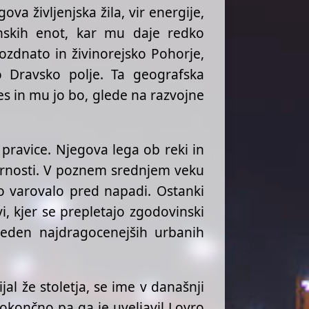
ova življenjska žila, vir energije,
jinskih enot, kar mu daje redko
ozdnato in živinorejsko Pohorje,
ko Dravsko polje. Ta geografska
s in mu jo bo, glede na razvojne
 pravice. Njegova lega ob reki in
varnosti. V poznem srednjem veku
to varovalo pred napadi. Ostanki
, kjer se prepletajo zgodovinski
o eden najdragocenejših urbanih
al že stoletja, se ime v današnji
dokončno pa ga je uveljavil Lovro