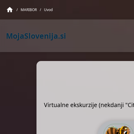
/
MARIBOR
/
Uvod
MojaSlovenija.si
Virtualne ekskurzije (nekdanji "Ci