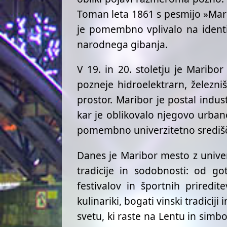
Toman leta 1861 s pesmijo »Mar 
je pomembno vplivalo na identit
narodnega gibanja.
V 19. in 20. stoletju je Maribo
pozneje hidroelektrarn, železn
prostor. Maribor je postal indus
kar je oblikovalo njegovo urban
pomembno univerzitetno središče
Danes je Maribor mesto z univer
tradicije in sodobnosti: od g
festivalov in športnih priredi
kulinariki, bogati vinski tradicij
svetu, ki raste na Lentu in simbo