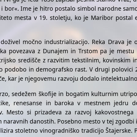
i bor«. Ime je hitro postalo simbol narodne sam
eto mesta v 19. stoletju, ko je Maribor postal 
r doživel močno industrializacijo. Reka Drava je
iška povezava z Dunajem in Trstom pa je mestu o
trijsko središče z razvitim tekstilnim, kovinskim 
o podobo in demografsko rast. V drugi polovici 20
, kar je njegovemu razvoju dodalo intelektualno 
zo, sedežem škofije in bogatim kulturnim utripo
otike, renesanse in baroka v mestnem jedru do 
tev. Mesto si prizadeva za razvoj kakovostnega 
i in naravnih danostih. Posebno mesto v tej zgodbi 
lizira stoletno vinogradniško tradicijo Štajerske