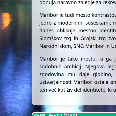
ponuja naravno zaledje za rekrea
Maribor je tudi mesto kontrasto
jedro z modernimi soseskami, reč
danes oblikuje mestno identite
Slomškov trg in Grajski trg tv
Narodni dom, SNG Maribor in Uni
Maribor je tako mesto, ki ga 
sodobnih ambicij. Njegova lega
zgodovina mu daje globino, u
ustvarjalnosti Maribor ostaja en
temveč kot živ del identitete, ki