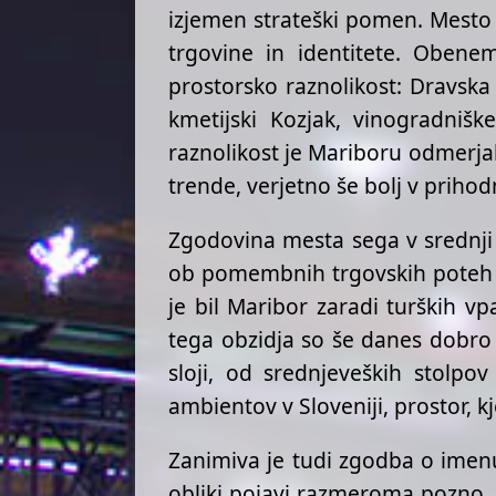
izjemen strateški pomen. Mesto se 
trgovine in identitete. Obenem
prostorsko raznolikost: Dravska
kmetijski Kozjak, vinogradnišk
raznolikost je Mariboru odmerja
trende, verjetno še bolj v prihod
Zgodovina mesta sega v srednji v
ob pomembnih trgovskih poteh je
je bil Maribor zaradi turških v
tega obzidja so še danes dobro 
sloji, od srednjeveških stolpo
ambientov v Sloveniji, prostor, 
Zanimiva je tudi zgodba o imenu 
obliki pojavi razmeroma pozno. P