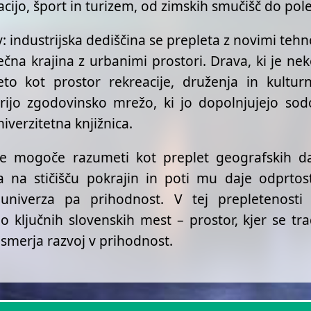
cijo, šport in turizem, od zimskih smučišč do pol
v: industrijska dediščina se prepleta z novimi te
na krajina z urbanimi prostori. Drava, ki je nek
to kot prostor rekreacije, druženja in kultur
orijo zgodovinsko mrežo, ki jo dopolnjujejo so
verzitetna knjižnica.
je mogoče razumeti kot preplet geografskih dan
 na stičišču pokrajin in poti mu daje odprtos
niverza pa prihodnost. V tej prepletenosti 
o ključnih slovenskih mest – prostor, kjer se tr
 usmerja razvoj v prihodnost.