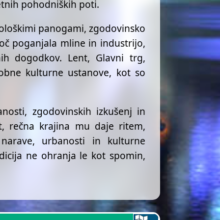
etnih pohodniških poti.
hnološkimi panogami, zgodovinsko
oč poganjala mline in industrijo,
nih dogodkov. Lent, Glavni trg,
dobne kulturne ustanove, kot so
osti, zgodovinskih izkušenj in
t, rečna krajina mu daje ritem,
narave, urbanosti in kulturne
adicija ne ohranja le kot spomin,