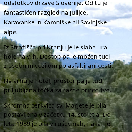
odstotkov države Slovenije. Od tu je
fantastičen razgled na Julijce,
Karavanke in Kamniške ali Savinjske
alpe.
Iz Stražišča pri Kranju je le slaba ura
hoje na vrh. Dostop pa je možen tudi
z osebnim vozilom po asfaltirani cesti.
Na vrhu je hotel, prostor pa je tudi
priljubljena točka za razne prireditve.
Skromna cerkvica sv. Marjete je bila
postavljena v začetku 14. stoletja. Do
leta 1989 je bila v ruševinah, nakar je