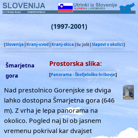
(1997-2001)
[
Slovenija
|
Kranj-uvod
|
Kranj-skica
|Sv. Jošt|
Slapovi v okolici
]
Prostorska slika:
Šmarjetna
gora
[
Panorama - Škofjeloško hribovje
]
Nad prestolnico Gorenjske se dviga
lahko dostopna Šmarjetna gora (646
m). Z vrha je lepa panorama na
okolico. Pogled naj bi ob jasnem
vremenu pokrival kar dvajset