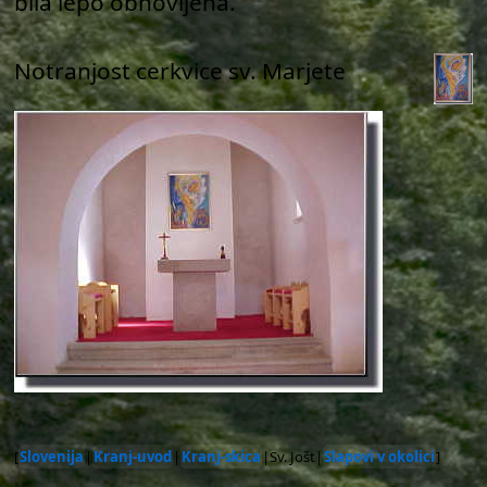
bila lepo obnovljena.
Notranjost cerkvice sv. Marjete
[
Slovenija
|
Kranj-uvod
|
Kranj-skica
|Sv. Jošt|
Slapovi v okolici
]