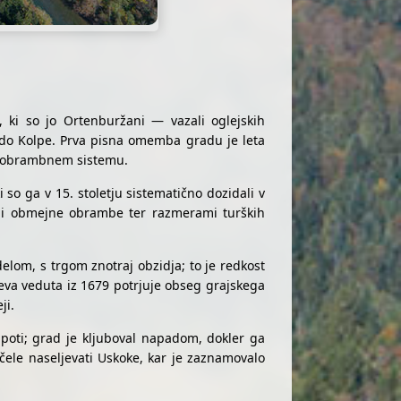
ki so jo Ortenburžani — vazali oglejskih
a do Kolpe. Prva pisna omemba gradu je leta
em obrambnem sistemu.
 so ga v 15. stoletju sistematično dozidali v
mi obmejne obrambe ter razmerami turških
elom, s trgom znotraj obzidja; to je redkost
eva veduta iz 1679 potrjuje obseg grajskega
ji.
oti; grad je kljuboval napadom, dokler ga
ačele naseljevati Uskoke, kar je zaznamovalo