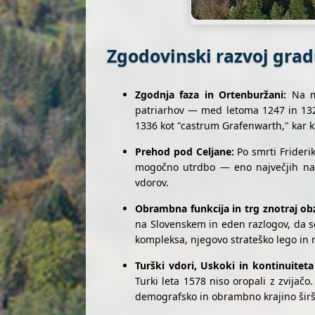
Zgodovinski razvoj grad
Zgodnja faza in Ortenburžani:
Na me
patriarhov — med letoma 1247 in 1325
1336 kot "castrum Grafenwarth," kar
Prehod pod Celjane:
Po smrti Friderik
mogočno utrdbo — eno največjih na 
vdorov.
Obrambna funkcija in trg znotraj obz
na Slovenskem in eden razlogov, da se
kompleksa, njegovo strateško lego in n
Turški vdori, Uskoki in kontinuiteta
Turki leta 1578 niso oropali z zvijač
demografsko in obrambno krajino šir