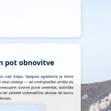
in pot obnovitve
enu nad Kolpo. Njegova zgodovina je tesno
 skozi stoletja — od srednjeveške utrdbe do
u povezujem izvorne pisne omembe, lastniško
ov ter začetek sistematične obnove ob koncu
 obnovo.