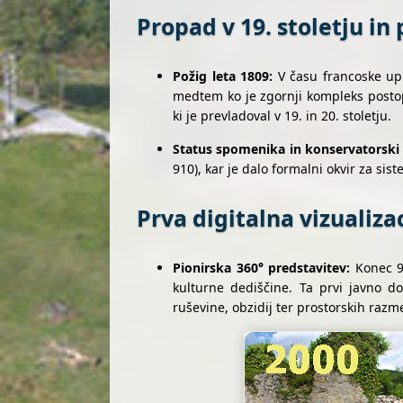
Propad v 19. stoletju in
Požig leta 1809:
V času francoske upr
medtem ko je zgornji kompleks postopo
ki je prevladoval v 19. in 20. stoletju.
Status spomenika in konservatorski 
910), kar je dalo formalni okvir za si
Prva digitalna vizualiza
Pionirska 360° predstavitev:
Konec 90
kulturne dediščine. Ta prvi javno do
ruševine, obzidij ter prostorskih razme