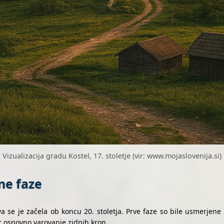
Vizualizacija gradu Kostel, 17. stoletje (vir: www.mojaslovenija.si)
ne faze
 se je začela ob koncu 20. stoletja. Prve faze so bile usmerjene v 
r osnovno varovanje zidnih kron.