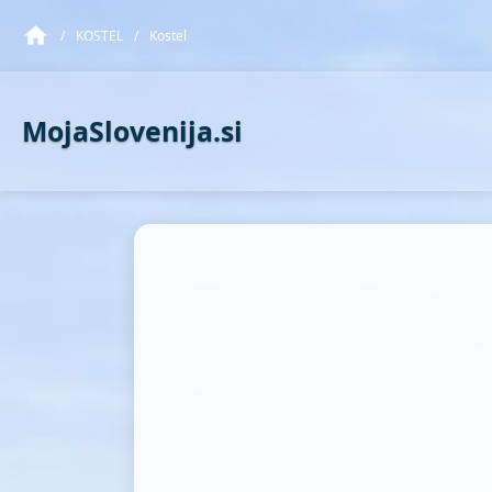
/
KOSTEL
/
Kostel
MojaSlovenija.si