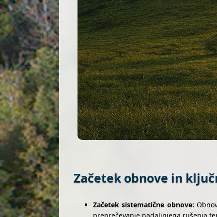
Začetek obnove in ključ
Začetek sistematične obnove:
Obnova
preprečevanje nadaljnjega rušenja te