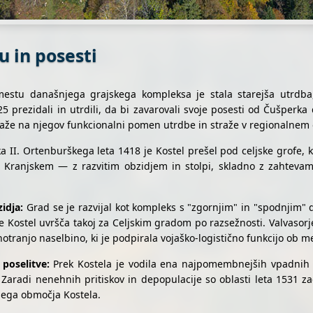
u in posesti
stu današnjega grajskega kompleksa je stala starejša utrdba, 
 prezidali in utrdili, da bi zavarovali svoje posesti od Čušperk
 kaže na njegov funkcionalni pomen utrdbe in straže v regionaln
a II. Ortenburškega leta 1418 je Kostel prešel pod celjske grofe, ki
Kranjskem — z razvitim obzidjem in stolpi, skladno z zahteva
idja:
Grad se je razvijal kot kompleks s "zgornjim" in "spodnjim" d
 Kostel uvršča takoj za Celjskim gradom po razsežnosti. Valvasorj
otranjo naselbino, ki je podpirala vojaško-logistično funkcijo ob me
 poselitve:
Prek Kostela je vodila ena najpomembnejših vpadnih p
o. Zaradi nenehnih pritiskov in depopulacije so oblasti leta 1531 z
šega območja Kostela.