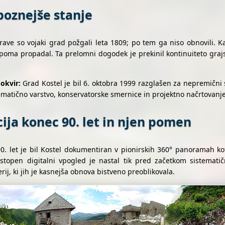
 poznejše stanje
ave so vojaki grad požgali leta 1809; po tem ga niso obnovili. Ka
ma propadal. Ta prelomni dogodek je prekinil kontinuiteto grajske
okvir:
Grad Kostel je bil 6. oktobra 1999 razglašen za nepremičn
stematično varstvo, konservatorske smernice in projektno načrtovanj
cija konec 90. let in njen pomen
. let je bil Kostel dokumentiran v pionirskih 360° panoramah kot
stopen digitalni vpogled je nastal tik pred začetkom sistematič
rij, ki jih je kasnejša obnova bistveno preoblikovala.