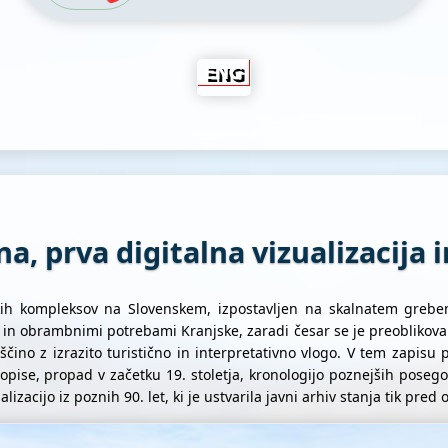
a, prva digitalna vizualizacija 
kih kompleksov na Slovenskem, izpostavljen na skalnatem greb
 in obrambnimi potrebami Kranjske, zaradi česar se je preoblikoval
ščino z izrazito turistično in interpretativno vlogo. V tem zapis
pise, propad v začetku 19. stoletja, kronologijo poznejših poseg
alizacijo iz poznih 90. let, ki je ustvarila javni arhiv stanja tik pred