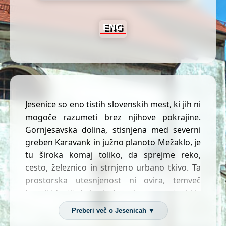
Jesenice so eno tistih slovenskih mest, ki jih ni
mogoče razumeti brez njihove pokrajine.
Gornjesavska dolina, stisnjena med severni
greben Karavank in južno planoto Mežaklo, je
tu široka komaj toliko, da sprejme reko,
cesto, železnico in strnjeno urbano tkivo. Ta
prostorska utesnjenost ni ovira, temveč
temelj identitete kraja: Jesenice so mesto, ki je
zraslo iz ozkega prostora, a širokega značaja.
Preberi več o Jesenicah ▼
Večji del naselja leži na levem bregu Save