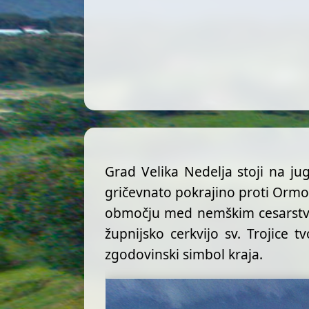
Grad Velika Nedelja stoji na j
gričevnato pokrajino proti Orm
območju med nemškim cesarstvom
župnijsko cerkvijo sv. Trojice t
zgodovinski simbol kraja.