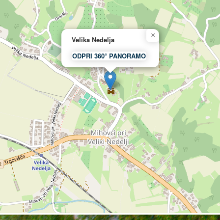
×
Velika Nedelja
ODPRI 360° PANORAMO
mškega viteškega reda. Prvič je izrecno omenj
alu po letu 1200, ko je Friderik Ptujski s pom
e tu vzpostavil obsežno zemljiško gospostvo, ust
e služila vojaški obrambi, upravi posesti ter pas
ugozahodnem delu, renesančna zasnova pa prev
tekale med letoma 1723 in 1730, ko je grad do
m vodnjakom in obrambnimi stolpi. Posebno vred
li leta 1400 ter grbovni relief komturja Marquarda
 župnijska cerkev sv. Trojice, ki je nastala na t
blikovana, a v njej so ohranjeni starejši gotski 