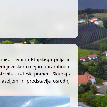
 med ravnino Ptujskega polja in
a srednjeveškem mejno-obrambnem
ovila strateški pomen. Skupaj z
 naseljem in predstavlja osrednji