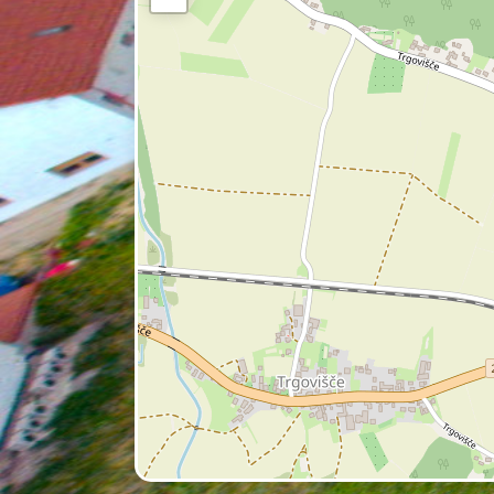
Grad je bil prvotno komenda ne
zasnova verjetno nastala že km
velikonedeljskem ozemlju. Red j
zgradil utrjeno postojanko, ki j
jedro gradu je ohranjeno v j
Najpomembnejše prezidave so po
z notranjim dvoriščem, baročni
med njimi gotske plastike iz oko
V neposredni bližini gradu stoji
Današnja stavba je baročno preo