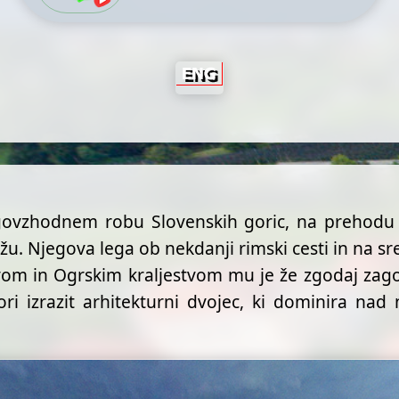
ugovzhodnem robu Slovenskih goric, na prehodu
ožu. Njegova lega ob nekdanji rimski cesti in n
 in Ogrskim kraljestvom mu je že zgodaj zagot
vori izrazit arhitekturni dvojec, ki dominira nad