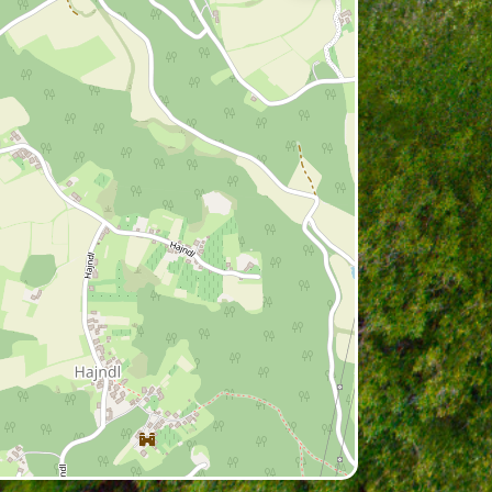
en leta 1273, vendar je njegova
očjo križnikov utrdil oblast na
anovil hospital Device Marije in
toralnemu delovanju. Srednjeveško
laduje v celotni arhitekturi.
bil svojo zgodnjobaročno podobo
nost imajo umetnostni elementi,
 von Eckha iz leta 1612.
emelju nekdanje križniške cerkve.
elementi, zlasti v prezbiteriju.