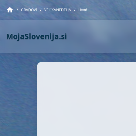
/
GRADOVI
/
VELIKANEDELJA
/
Uvod
MojaSlovenija.si