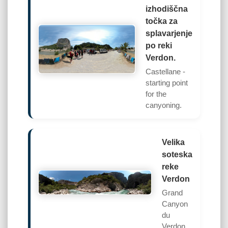
izhodiščna
točka za
splavarjenje
po reki
Verdon.
Castellane -
starting point
for the
canyoning.
Velika
soteska
reke
Verdon
Grand
Canyon
du
Verdon