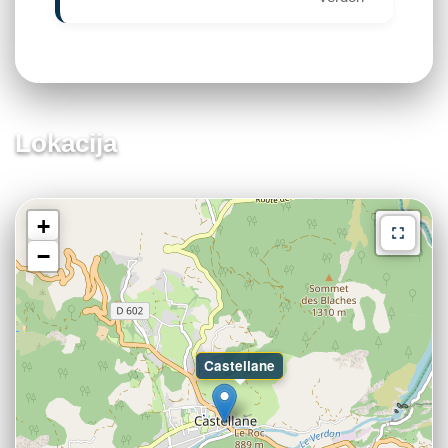
Lokacija
+
−
Castellane