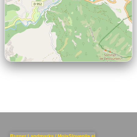
Burger Landmarks / MojaSlovenija.si