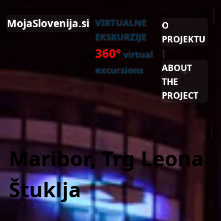
MojaSlovenija.si
VIRTUALNE
O
EKSKURZIJE
PROJEKTU
360°
|
virtual
ABOUT
excursions
THE
PROJECT
Maribor, Trg Leona
Štuklja