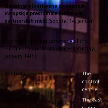
Osrednja otvoritvena slovesnost
Evropskje prestolnice kulture in
partnerskih mest
(sobota, 14. januar ~
20:00)
The main opening ceremony of the
European Capital of Culture (saturday,
January 14th)
Kontrolni center
The
control
centre
Vzhodni oder
The east
stage