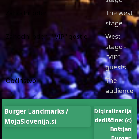
Zahodni oder
The west
stage
Zahodni oder - "VIP" gostje
West
stage -
"VIP"
guests
Občinstvo
The
audience
Burger Landmarks /
Digitalizacija
dediščine: (c)
MojaSlovenija.si
Boštjan
Burger,