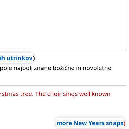
ih utrinkov
)
i poje najbolj znane božične in novoletne
irstmas tree. The choir sings well known
more New Years snaps
)