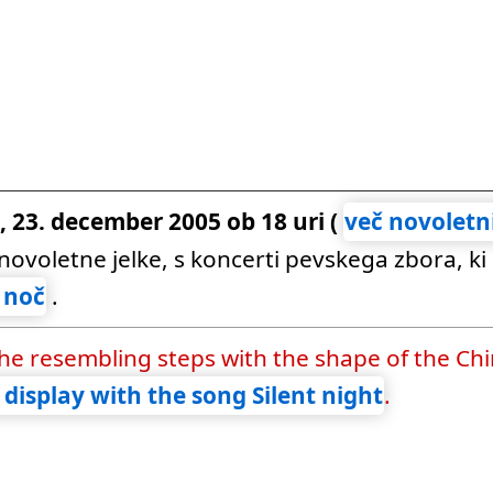
a, 23. december 2005 ob 18 uri (
več novoletn
i novoletne jelke, s koncerti pevskega zbora, k
 noč
.
h the resembling steps with the shape of the Ch
n display with the song Silent night
.