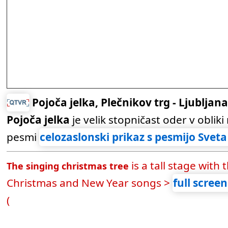
Pojoča jelka, Plečnikov trg - Ljubljan
Pojoča jelka
je velik stopničast oder v oblik
pesmi
celozaslonski prikaz s pesmijo Sveta
is a tall stage wit
The singing christmas tree
Christmas and New Year songs >
full scree
(