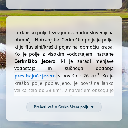
Cerkniško polje leži v jugozahodni Sloveniji na
območju Notranjske. Cerkniško polje je polje,
ki je fluvialni/kraški pojav na območju krasa.
Ko je polje z visokim vodostajem, nastane
Cerkniško jezero
, ki je zaradi menjave
vodostaja in sušnega obdobja
presihajoče jezero
s površino 26 km². Ko je
kraško polje poplavljeno, je površina lahko
velika celo do 38 km². V največjem obsegu je
(teoretično, velikost kraškega polja) dolgo
10,5 km in široko 5 km in je drugo po površini
Preberi več o Cerkniškem polju ▼
največje jezero v Sloveniji ter največje
presihajoče jezero. Običajno je jezero v
večjem obsegu dolgo 7,4 km in široko 3,3 km.